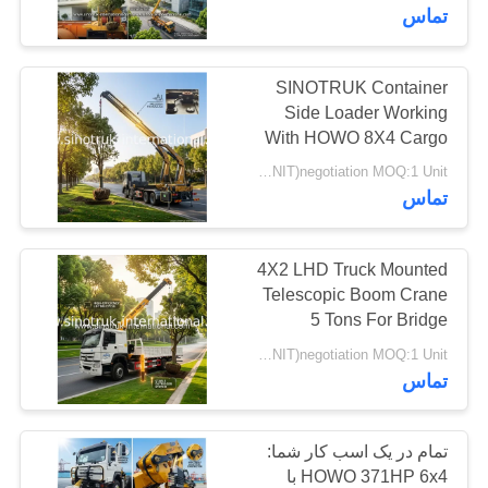
کیفیت
تماس
با
SINOTRUK Container
119
Side Loader Working
ما
With HOWO 8X4 Cargo
تراکتور کامیون
تماس
Truck Chassis
USD85000-USD87000/UNIT)negotiation MOQ:1 Unit
بگیرید
تماس
درخواست
4X2 LHD Truck Mounted
Telescopic Boom Crane
نقل
5 Tons For Bridge
111
قول
Engineering
USD28000-USD28500/UNIT)negotiation MOQ:1 Unit
تماس
کامیون میکسر بتن
نقشه
سایت
تمام در یک اسب کار شما:
HOWO 371HP 6x4 با