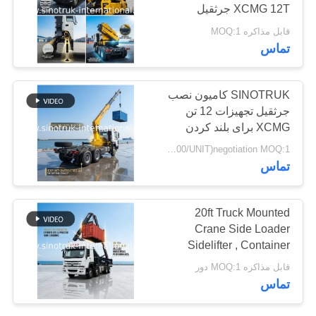
XCMG 12T جرثقیل
سیاست
قابل مذاکره MOQ:1
حفظ
137
تماس
حریم
لوازم یدکی کامیون
خصوصی
SINOTRUK کامیون نصب
جرثقیل تجهیزات 12 تن
XCMG برای بلند کردن
6X4 Knuckle Boom
USD56000-USD57000/UNIT)negotiation MOQ:1 واحد
جرثقیل زرد، چشمگیر،
تماس
بومپر نظامی
17
20ft Truck Mounted
Crane Side Loader
کامیون آتش نشانی
Sidelifter , Container
Self Loading Sinotruk
قابل مذاکره MOQ:1 دور
تماس