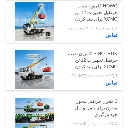
HOWO کامیون نصب
جرثقیل تجهیزات 12 تن
34
XCMG برای بلند کردن
کامیون جمع آوری
6X4 LHD 400HP
قابل مذاکره MOQ:1 متحد شوید
تماس
زباله
SINOTRUK کامیون نصب
جرثقیل تجهیزات 12 تن
XCMG برای بلند کردن
6X4 400HP
85
USD56000-USD57000/UNIT)negotiation MOQ:1 واحد
تماس
کامیون تانک نفت
3 مخزن جرثقیل محور
مخزن برای حمل و نقل
خود بارگیری
USD70000-USD85000/UNIT)negotiation MOQ:واحد 1