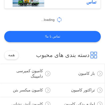
تماس
14
کامیون سیمان عمده
loading...
فروشی
تماس با ما!
دسته بندی های محبوب
همه
48
کامیون یخچال
کامیون کمپرسی
بار کامیون
دامپینگ
تراکتور کامیون
کامیون میکسر بتن
لوازم یدکی کامیون
کامیون آتش نشانی