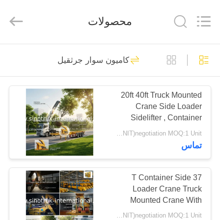
SINOTRUK
INTERNATIONAL
CO.,
محصولات
LTD..
All
Rights
Reserved.
خونه
80
کامیون سوار جرثقیل
بار کامیون
محصولات
20ft 40ft Truck Mounted
Crane Side Loader
درباره
Sidelifter , Container
ما
Self Loading Semi
USD79000-USD85000/UNIT)negotiation MOQ:1 Unit
Trailer
تماس
528
تور
کامیون کمپرسی
کارخانه
37 T Container Side
Loader Crane Truck
دامپینگ
Mounted Crane With
کنترل
Hydraulic System
USD85000-USD87000/UNIT)negotiation MOQ:1 Unit