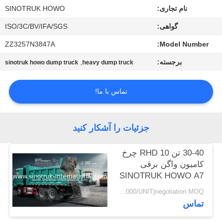
کیفیت
نام تجاری:
SINOTRUK HOWO
گواهی:
ISO/3C/BV/IFA/SGS
با
ZZ3257N3847A
Model Number:
ما
برجسته:
,
sinotruk howo dump truck
heavy dump truck
تماس
بگیرید
تماس با ما!
درخواست
جزئیات را آشکار کنید
نقل
قول
30-40 تن RHD 10 چرخ
کامیون واگن برقی
SINOTRUK HOWO A7
نقشه
برای ساخت و ساز
USD38000-USD42000/UNIT)negotiation MOQ:واحد 1
سایت
تماس