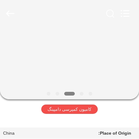
SINOTRUK
INTERNATIONAL
CO.,
LTD..
All
Rights
Reserved.
خونه
محصولات
درباره
ما
تور
کامیون کمپرسی دامپینگ
کارخانه
کنترل
China
Place of Origin: