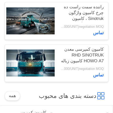
سیاست
راننده سمت راست ده
چرخ کامیون واژگون
حفظ
Sinotruk ، کامیون
حریم
کمپرسی سنگین
USD38000-USD42000/UNIT)negotiation MOQ:واحد 1
خصوصی
تماس
کامیون کمپرسی معدن
RHD SINOTRUK
HOWO A7 کامیون زباله
ZZ3257M3847N1 A7- P
USD38000-USD42000/UNIT)negotiation MOQ:واحد 1
تماس
دسته بندی های محبوب
همه
کامیون کمپرسی