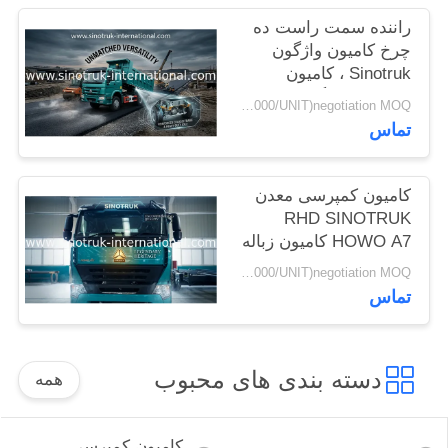
سیاست
راننده سمت راست ده
چرخ کامیون واژگون
حفظ
Sinotruk ، کامیون
حریم
کمپرسی سنگین
USD38000-USD42000/UNIT)negotiation MOQ:واحد 1
خصوصی
تماس
کامیون کمپرسی معدن
RHD SINOTRUK
HOWO A7 کامیون زباله
ZZ3257M3847N1 A7- P
USD38000-USD42000/UNIT)negotiation MOQ:واحد 1
تماس
دسته بندی های محبوب
همه
کامیون کمپرسی