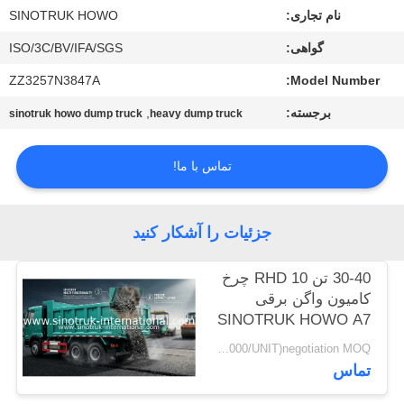
کیفیت
نام تجاری:
SINOTRUK HOWO
گواهی:
ISO/3C/BV/IFA/SGS
با
ZZ3257N3847A
Model Number:
ما
برجسته:
,
sinotruk howo dump truck
heavy dump truck
تماس
بگیرید
تماس با ما!
درخواست
جزئیات را آشکار کنید
نقل
قول
30-40 تن RHD 10 چرخ
کامیون واگن برقی
SINOTRUK HOWO A7
نقشه
برای ساخت و ساز
USD38000-USD42000/UNIT)negotiation MOQ:واحد 1
سایت
تماس