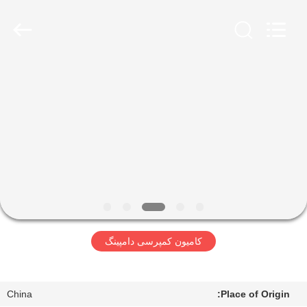
SINOTRUK
INTERNATIONAL
CO.,
LTD..
All
Rights
Reserved.
خونه
محصولات
درباره
ما
تور
کامیون کمپرسی دامپینگ
کارخانه
کنترل
China
Place of Origin: