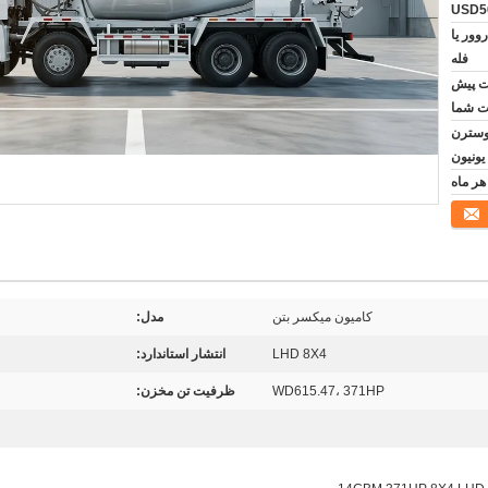
USD50
وور یا
فله
فت پیش
ت شما
رات اسنادی T/T, وسترن
یونیون
کامیون میکسر بتن
مدل:
LHD 8X4
انتشار استاندارد:
WD615.47، 371HP
ظرفیت تن مخزن: