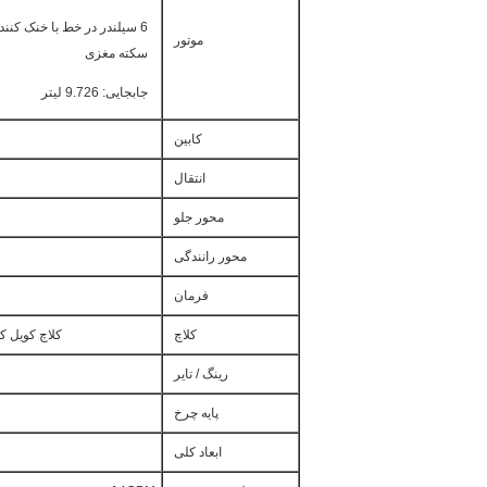
موتور
سکته مغزی
جابجایی: 9.726 لیتر
کابین
انتقال
محور جلو
محور رانندگی
فرمان
کلاچ
کلاچ کویل کویل تک صفحه ای، 
رینگ / تایر
پایه چرخ
ابعاد کلی