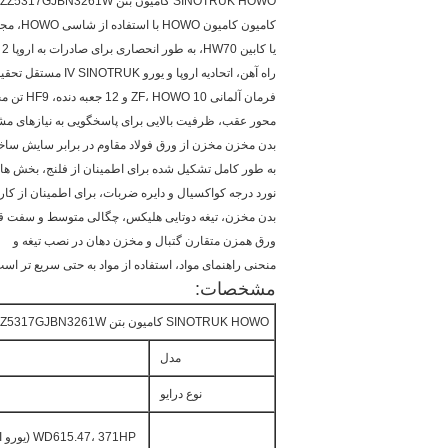
SINOTRUK HOWO کامیون بتن 14CBM 371HP 8X4 LHD ZZ5317GJBN3261W
کامیون کامیون HOWO با استفاده از شاسی HOWO، مجهز به کابین سواری HW76 است
یا کابین HW70، به طور انحصاری برای صادرات به اروپا 2 یا رایانه معمولی مجهز است
راه آهن، اتحادیه اروپا و یورو IV SINOTRUK مستقل تحقیق و توسعه موتور، استاندارد
فرمان آلمانی ZF، HOWO 10 و 12 جعبه دنده، HF9 تن محور جلو، HC16 یا AC16 وارد شده است
محور عقب، ظرفیت بالایی برای پاسخگویی به نیازهای م
بدن مخزن مخزن از ورق فولاد مقاوم در برابر سایش سا
به طور کامل تشکیل شده برای اطمینان از فلنج، بخش های
نورد درجه کواکسیال و دایره ضربات، برای اطمینان از کار
بدن مخزن، تیغه دوتایی هلیکس، چگالی متوسط ​​و سفت قبل
ورق همزن متقارن گتبال و مخزن دهان در نصب تیغه و
منحنی راهنمای مواد، استفاده از مواد به حتی سریع تر است
مشخصات:
SINOTRUK HOWO کامیون بتن 14CBM 371HP 8X4 LHD ZZ5317GJBN3261W
مدل
نوع درایو
WD615.47، 371HP (یورو II)