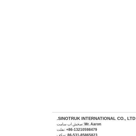
SINOTRUK INTERNATIONAL CO., LTD.
Mr. Aaron
تماس با شخص:
+86-13210598479
تلفن:
86-531-85865823
فکس: