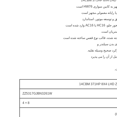
شتریان است.
خته شده، قالب نوع قفس ساخته شده است
 بدن سیلندر و
کرد صحیح وسیله نقلیه.
 از آن را می پذیرد
.
ZZ5317GJBN3261W
8 × 4