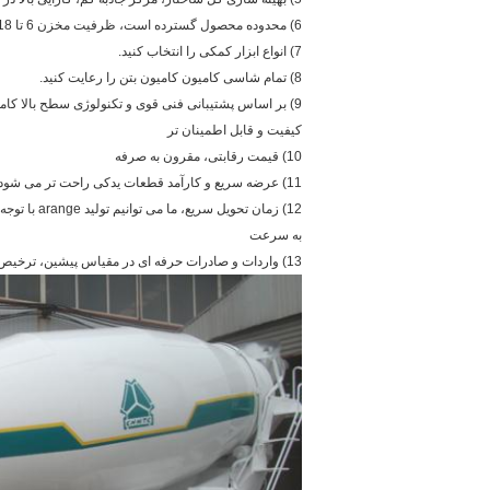
6) محدوده محصول گسترده است، ظرفیت مخزن 6 تا 18 متر مکعب است.
7) انواع ابزار کمکی را انتخاب کنید.
8) تمام شاسی کامیون کامیون بتن را رعایت کنید.
9) بر اساس پشتیبانی فنی قوی و تکنولوژی سطح بالا کامیون ها را با بالاترین سطح می دهد
کیفیت و قابل اطمینان تر
10) قیمت رقابتی، مقرون به صرفه
11) عرضه سریع و کارآمد قطعات یدکی راحت تر می شود
12) زمان تحویل سریع، ما می توانیم تولید arange با توجه به نیاز شما دقیقا و
به سرعت
13) واردات و صادرات حرفه ای در مقیاس پیشین، ترخیص کالا از گمرک راندمان بالا