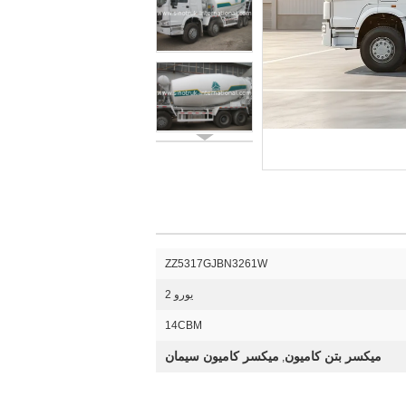
ZZ5317GJBN3261W
یورو 2
14CBM
میکسر بتن کامیون
میکسر کامیون سیمان
,