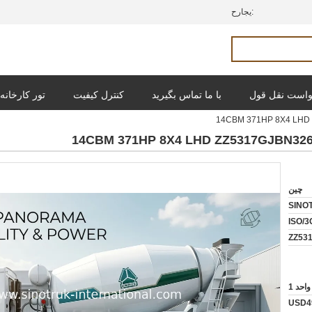
حراجی:
است نقل قول
با ما تماس بگیرید
کنترل کیفیت
تور کارخانه
چین
SINO
ISO/3
ZZ53
واحد 1
USD4