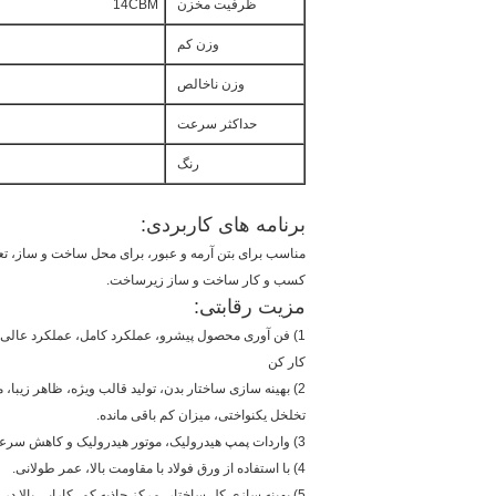
ظرفیت مخزن
14CBM
وزن کم
وزن ناخالص
حداکثر سرعت
رنگ
برنامه های کاربردی:
مناسب برای بتن آرمه و عبور، برای محل ساخت و ساز، تع
کسب و کار ساخت و ساز زیرساخت.
مزیت رقابتی:
1) فن آوری محصول پیشرو، عملکرد کامل، عملکرد عالی، کیفیت قابل اعتماد، آسان به
کار کن
2) بهینه سازی ساختار بدن، تولید قالب ویژه، ظاهر زیبا، مخلوط کردن بتن،
تخلخل یکنواختی، میزان کم باقی مانده.
3) واردات پمپ هیدرولیک، موتور هیدرولیک و کاهش سرعت.
4) با استفاده از ورق فولاد با مقاومت بالا، عمر طولانی.
5) بهینه سازی کل ساختار، مرکز جاذبه کم، کارایی بالا در حال اجرا.