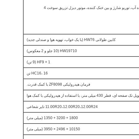
6 سیلندر در خط با خنک کننده آب، توربو شارژ و بین خنک کننده، موتور دیزل تزریق سوخت 4
کابین طولانی HW76 (با یک خواب، تهویه هوا و صندلی جدید)
HW19710 (10 جلو و 2 معکوس)
1 × HF9 (9 تن)
HC16، 16 تن
فرمان هیدرولیکی ZF8098 با کمک قدرت.
قطر 430 میلی متر، با استفاده از هیدرولیکی با کمک هوا
11.00R20،12.00R20،12.00R24 تایر شعاعی
1800 + 3200 + 1350 (میلی متر)
10150 × 2496 × 3950 (میلی متر)