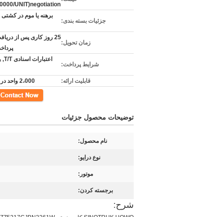
000/UNIT)negotiation
برهنه یا موم در کشتی ر
جزئیات بسته بندی:
25 روز کاری پس از دریا
زمان تحویل:
پرداخ
اعتبا
شرایط پرداخت:
قابلیت ارائه:
2،000 واحد در هر ماه
مخاطب
توضیحات محصول جزئیات
نام محصول:
نوع درایو:
موتور:
برجسته کردن:
شرح: