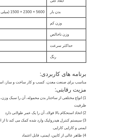
ابعاد کلی
بدن بار
5600 × 2300 × 1500 (میلی متر)، پایین: 8 میلیمتر، سمت: 6 میلیمتر
وزن کم
وزن ناخالص
حداکثر سرعت
رنگ
برنامه های کاربردی:
مناسب برای صنعت معدن، کسب و کار ساخت و ساز، اسکل
مزیت رقابتی:
1) انواع مختلفی از ساختار بدن محموله، آن را سبک وزن، استحکام بالا، بارگذاری بالا
ظرفیت
2) اتخاذ استحکام بالا فولاد، آن را یک عمر طولانی دارد
3) سیستم کنترل هیدرولیک وارد شده کمک می کند تا از انجام عملیات اشتباه جلوگیری شود، آن را بالاتر می برد
ایمنی و کارایی کارایی.
4) ظاهر عالی از کابین، ایمنی، قابل اعتماد