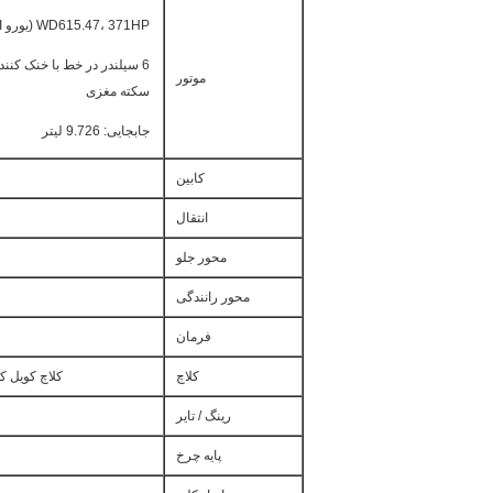
WD615.47، 371HP (یورو II)
موتور
سکته مغزی
جابجایی: 9.726 لیتر
کابین
انتقال
محور جلو
محور رانندگی
فرمان
کلاچ
کلاچ کویل کویل تک صفحه ای، 
رینگ / تایر
پایه چرخ