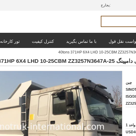
حراجی:
است نقل قول
با ما تماس بگیرید
کنترل کیفیت
تور کارخانه
چین
SINO
ISO/3
ZZ32
واحد 1
USD4