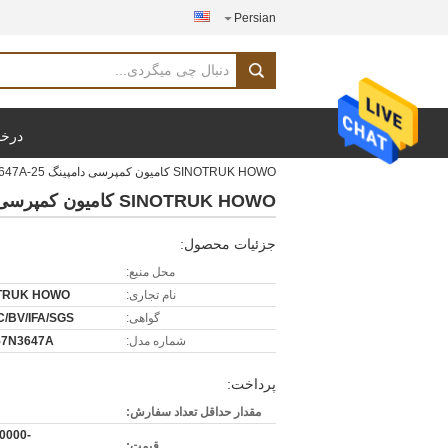
Persian
درخو
SINOTRUK HOWO کامیون کمپرسی دامپینگ 25-40tons 371HP 6X4 LHD 10-25CBM ZZ3257N3647A
SINOTRUK HOWO کامیون کمپرسی دامپینگ 25-40tons 371HP 6X4 LHD 10-25CBM ZZ3257N3647A
جزئیات محصول:
محل منبع:
نام تجاری:
TRUK HOWO
گواهی:
C/BV/IFA/SGS
شماره مدل:
57N3647A
پرداخت:
مقدار حداقل تعداد سفارش:
0000-
قیمت: