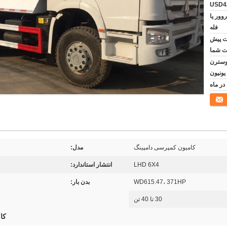
USD42
وور یا
فله
فت پیش
ت شما
رات اسنادی T/T, وسترن
یونیون
کامیون کمپرسی دامپینگ
مدل:
LHD 6X4
انتشار استاندارد:
WD615.47، 371HP
بدن بار:
30 تا 40 تن
کا