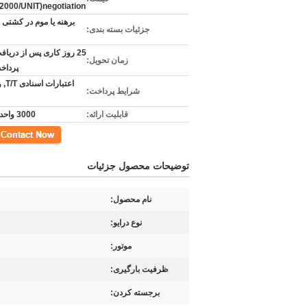
000/UNIT)negotiation
برهنه یا موم در کشتی ر
جزئیات بسته بندی:
25 روز کاری پس از دریا
زمان تحویل:
پرداخ
اعتبا
شرایط پرداخت:
قابلیت ارائه:
3000 واحد در ماه
مخاطب
توضیحات محصول جزئیات
نام محصول:
نوع درایو:
موتور:
ظرفیت بارگیری:
برجسته کردن: