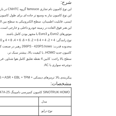
شرح:
این نوع 
ایمنی، قابلیت اطمینان، سطح الکترونیکی به سطح بین
این هنر فوق العاده در زمینه خودرو داخلی و خارجی است،
موتورهای Euro2 و Euro3 با مجهز بودن کامل باشند.
نوع رانندگی: 4 × 2، 4 × 4 6 × 2، 6 × 6، 6 × 4، 8 × 4 و 10 × 4 و غیره
محدوده قدرت: 266PS - 420PS.howo رهبر در صنعت کامیون سنگین رانندگی شاه در جاده ها
کامیون جدید HOWO، با کیفیت بالا، بیشتر سبک تر،
دوچرخه سواری با AC.
پیکربندی بالا: ترمزهای دیسکی + EVB، ABS + ASR + EBL + TPM، قدرتمندتر سیستم مدیریت الکترونیکی
مشخصات:
SINOTRUK HOWO کامیون کمپرسی دامپینگ 25-40tons 371HP 6X4 LHD 10-25CBM ZZ3257N3647A
مدل
نوع درایو