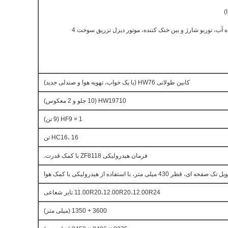
6 سیلندر در خط با خنک کننده آب، توربو شارژ و بین خنک کننده، موتور دیزل تزریق سوخت 4
کابین طولانی HW76 (با یک خواب، تهویه هوا و صندلی جدید)
HW19710 (10 جلو و 2 معکوس)
1 × HF9 (9 تن)
HC16، 16 تن
فرمان هیدرولیکی ZF8118 با کمک قدرت.
قطر 430 میلی متر، با استفاده از هیدرولیکی با کمک هوا
11.00R20،12.00R20،12.00R24 تایر شعاعی
3600 + 1350 (میلی متر)