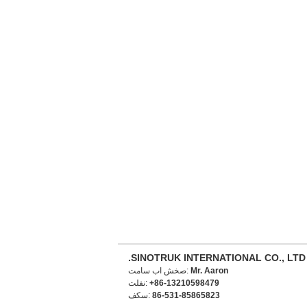
SINOTRUK INTERNATIONAL CO., LTD.
Mr. Aaron
تماس با شخص:
+86-13210598479
تلفن:
86-531-85865823
فکس: