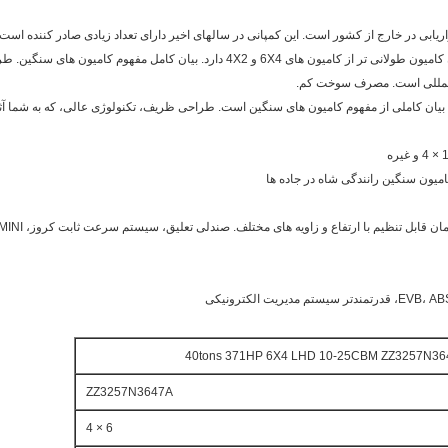
کامیون نام تجاری famouce گروه CNHTC در بازاریابی در خارج از کشور است. این کمپانی در سالهای اخیر دارای تعداد ز
این نوع کامیون نیاز به وسیع تر جاده ای برای طول کامیون کامیون طولانی تر از کامیون های 4
 المللی است. مصرف سوخت کم.
 بیان کاملی از مفهوم کامیون های سنگین است. طراحی ظریف، تکنولوژی عالی، که به شما آثار
ZZ3257N3647A
6 × 4