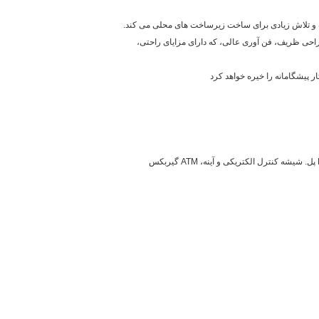
یادی صادر کننده است و تلاش زیادی برای ساخت زیرساخت های محلی می کند.
6X و 4X2 دارد. بیان کامل مفهوم کامیون های سنگین. طراحی ظریف، فن آوری عالی، که دارای مزایای راحتی،
 پیشگامانه را خیره خواهد کرد
سطح بالا راحت: کابین 4 نقطه تعلیق کامل هوا شناور، فرمان قابل تنظیم با ارتفاع و زاویه های مختلف. صندلی تعلیق، سیستم سرعت ثابت کروز، MINI پل. شیشه کنترل الکتریکی و آینه، ATM گیربکس