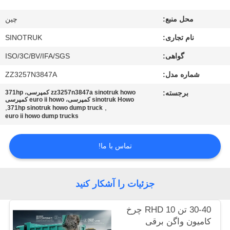
کیفیت
محل منبع:
چین
با
نام تجاری:
SINOTRUK
ما
گواهی:
ISO/3C/BV/IFA/SGS
تماس
شماره مدل:
ZZ3257N3847A
بگیرید
برجسته:
zz3257n3847a sinotruk howo کمپرسی، 371hp
sinotruk Howo کمپرسی، euro ii howo کمپرسی
,
,
371hp sinotruk howo dump truck
euro ii howo dump trucks
درخواست
نقل
تماس با ما!
قول
جزئیات را آشکار کنید
نقشه
سایت
30-40 تن RHD 10 چرخ
کامیون واگن برقی