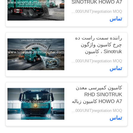
SINOTRUK HOWO A7
سیاست
برای ساخت و ساز
USD38000-USD42000/UNIT)negotiation MOQ:واحد 1
حفظ
تماس
حریم
خصوصی
راننده سمت راست ده
چرخ کامیون واژگون
Sinotruk ، کامیون
کمپرسی سنگین
USD38000-USD42000/UNIT)negotiation MOQ:واحد 1
تماس
کامیون کمپرسی معدن
RHD SINOTRUK
HOWO A7 کامیون زباله
ZZ3257M3847N1 A7- P
USD38000-USD42000/UNIT)negotiation MOQ:واحد 1
تماس