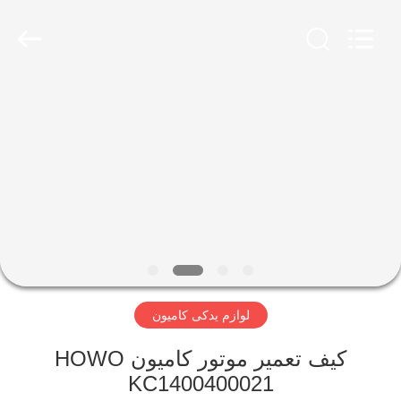
SINOTRUK
INTERNATIONAL
CO.,
LTD..
All
Rights
Reserved.
خونه
محصولات
درباره
ما
تور
لوازم یدکی کامیون
کارخانه
کیف تعمیر موتور کامیون HOWO
کنترل
KC1400400021