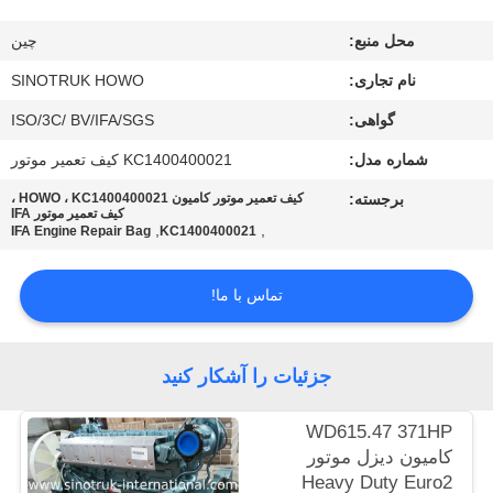
کیفیت
محل منبع:
چین
با
نام تجاری:
SINOTRUK HOWO
ما
گواهی:
ISO/3C/ BV/IFA/SGS
تماس
شماره مدل:
KC1400400021 کیف تعمیر موتور
بگیرید
برجسته:
کیف تعمیر موتور کامیون HOWO ، KC1400400021 ،
کیف تعمیر موتور IFA
,
,
IFA Engine Repair Bag
KC1400400021
درخواست
تماس با ما!
نقل
قول
جزئیات را آشکار کنید
نقشه
WD615.47 371HP
سایت
کامیون دیزل موتور
Heavy Duty Euro2