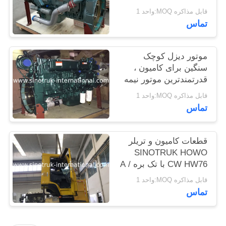
انتشار استاندارد
سیاست
قابل مذاکره MOQ:واحد 1
تماس
حفظ
حریم
موتور دیزل کوچک
خصوصی
سنگین برای کامیون ،
قدرتمندترین موتور نیمه
کامیون دیزل
قابل مذاکره MOQ:واحد 1
تماس
قطعات کامیون و تریلر
SINOTRUK HOWO
CW HW76 با تک بره A /
C
قابل مذاکره MOQ:واحد 1
تماس