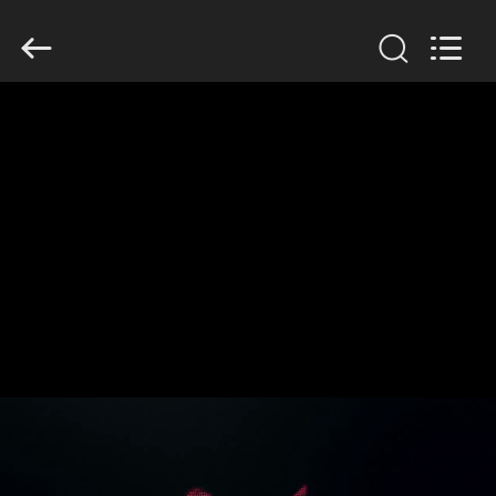
SINOTRUK
INTERNATIONAL
CO.,
LTD..
All
Rights
Reserved.
خونه
محصولات
درباره
ما
تور
کارخانه
کنترل