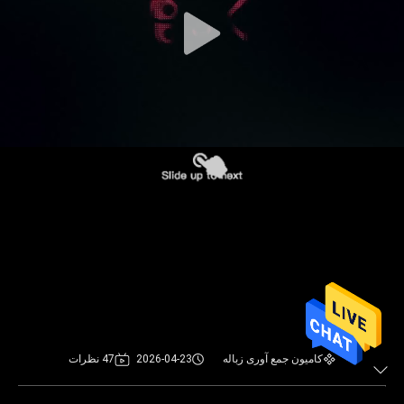
کیفیت
با
ما
تماس
بگیرید
درخواست
نقل
قول
نقشه
کامیون جمع آوری زباله
2026-04-23
47 نظرات
سایت