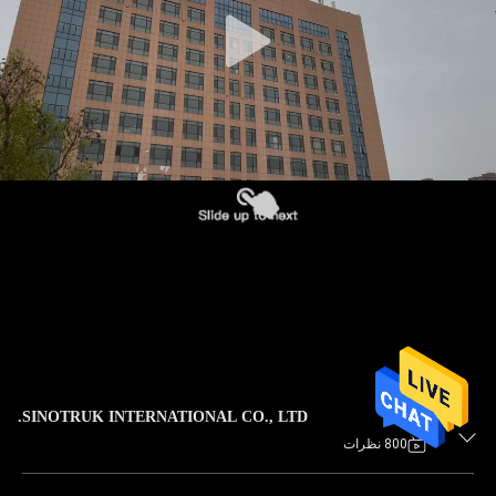
کیفیت
با
ما
تماس
بگیرید
درخواست
نقل
قول
نقشه
SINOTRUK INTERNATIONAL CO., LTD.
800 نظرات
سایت