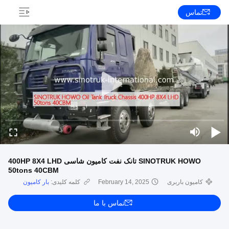
تماس
SINOTRUK HOWO تانک نفت کامیون شاسی 400HP 8X4 LHD
50tons 40CBM
کامیون باربری
February 14, 2025
کلمه کلیدی:
بار کامیون
تماس با ما