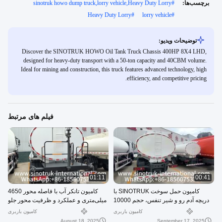
برچسب‌ها:
#
sinotruk howo dump truck,lorry vehicle,Heavy Duty Lorry
Heavy Duty Lorry
#
lorry vehicle
#
توضیحات ویدیو:
Discover the SINOTRUK HOWO Oil Tank Truck Chassis 400HP 8X4 LHD,
designed for heavy-duty transport with a 50-ton capacity and 40CBM volume.
Ideal for mining and construction, this truck features advanced technology, high
efficiency, and competitive pricing.
فیلم های مرتبط
01:11
00:41
کامیون حمل سوخت SINOTRUK با
کامیون تانکر آب با فاصله محور 4650
دریچه آدم رو و شیر تنفس، حجم 10000
میلی‌متری و عملکرد و ظرفیت محور جلو
لیتر
VGD95
کامیون باربری
کامیون باربری
August 18, 2025
September 17, 2025